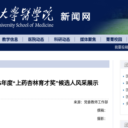
教学信息
医院动态
科研动态
媒体聚焦
菁菁校园
我要投
5年度“上药杏林育才奖”候选人风采展示
来源：党委教师工作部
撰稿：
摄影：