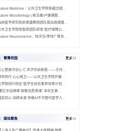
Nature Medicine｜公共卫生学院徐蕴汶团…
ature Microbiology | 姚玉峰/卢捷课题…
临床医学研究院俞章盛教授团队提出病理基…
公共卫生学院张智若团队研发“医疗保障公…
ature Neuroscience：徐天乐/李伟广等合…
菁菁校园
匠心塑美守初心 仁术济世启新程 ——王丹…
预你同行 心心相卫——公共卫生学院开展…
医学院闵行校区“医学生综合素养培育计划…
“重忆长征峥嵘 致敬志愿英魂” 本科生第…
锚定初心 深耕本源 争做AI不可替代医学人…
媒体聚焦
【上海人民广播电台】传承大医精神 致敬…