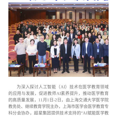
为深入探讨人工智能（
AI
）技术在医学教育领域
的应用与发展，促进教师
AI
素养提升，推动医学教育
的高质量发展，
11
月
1
日
-
2
日，由上海交通大学医学院
教务处
、
继续教育学院主办
，
上海市医学会医学教育专
科分会协办
，
超星集团提供技术支持的
“AI
赋能医学教