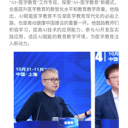
“AI+
医学教育
”
工作专班，探索
“AI+
医学教育
”
新模式，
全面提升医学教育的数智化水平和教育教学质量。他指
出，
AI
赋能医学教育不仅是医学教育现代化的必由之
路，也是推动健康中国建设的重要一环。
他
鼓励
教师们
积极学习
，
提高
AI
技术的应用能力，参与
AI
开发及实
践应用，适应
AI
赋能的教育教学环境，
为医学教育注
入新动力。