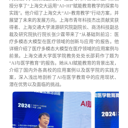
授分享了
“
上海交大运用
“AI+HI”
赋能教育教学的探索与
实践
”。
他介绍了上海交大
“AI+
教育教学
”
行动方案
，
并
展望了未来的发展方向。
上海市青年科技杰出贡献奖获
得者、
上海交通大学清源研究院副院长、商汤科技副总
裁及研究院执行院长张少霆带来了
“
从基础到前沿：医
疗多模态大模型在医疗领域的创新与应用
”
的报告
。
他
详细介绍了医疗多模态大模型在医疗领域的应用案例与
前景。上海交通大学医学院教务处处长邵莉作了题为
“
AI
与医学教育
”
的报告。她从
AI
赋能教育的背景出发，
介绍了
国内外各高校的应用案例
以及
医学院的实践方
案，深入浅出地剖析了
AI
在医学教育中的应用现状、
潜在优势以及面临的挑战。