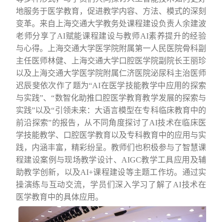
地服务于医学教育，促进教学内容、方法、模式的深刻
变革。
来自
上海交通大学教务处课程建设负责人余建波
老师分享了
AI
赋能课程建设与教师
AI
素养提升的经验
与心得。上海交通大学医学院附属第一人民医院骨科副
主任医师林健、上海交通大学口腔医学院副院长王丽珍
以及上海交通大学医学院附属仁济医院泌尿科主治医师
迟辰斐依次作了题为
“
AI
在医学技能教学中应用的探索
与实践
”
、
“
数智化助推口腔医学教育教学发展的探索与
实践
”
以及
“
引领未来：大语言模型在专科临床教育中的
前沿探索
”
的报告
，
从不同角度探讨了
AI
技术在
临床
医
学技能教学、口腔医学教育以及专科教育中的应用与
实
践，
内涵丰富，精彩纷呈。
教师们也积极参与了
智慧课
程建设案例与现场教学设计、
AIGC
教学工具应用及辅
助教学创新
，
以及
AI+
课程建设等
主题
工作坊
。
通过实
操演练与互动交流，学员们深入学习了解了
AI
技术在
医学教育中的具体应用。