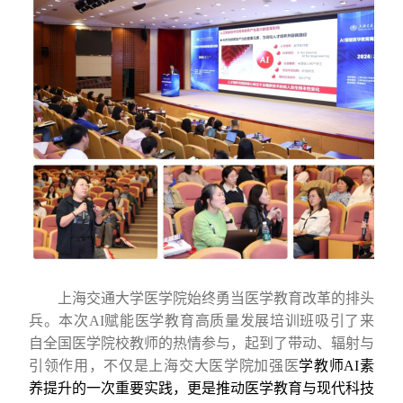
上海交通大学医学院始终勇当医学教育改革的
排头
兵
。本次
AI
赋能医学教育高质量发展培训班
吸引了来
自全国医学院校教师的热情参与，起到了带动、
辐射
与
引领
作用
，
不仅是
上海
交大医学院加强医
学教师
AI
素
养提升的一次重要实践，更是推动医学教育与现代科技