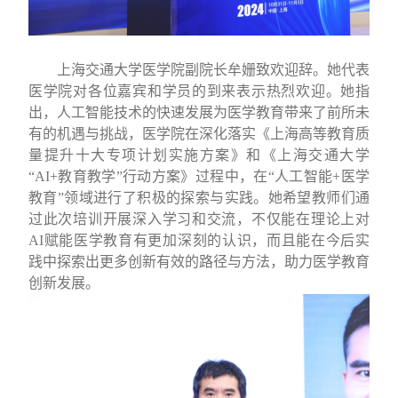
上海交通大学医学院副院长牟姗致欢迎辞
。她代表
医学院
对各位嘉宾和学员的到来表示热烈欢迎
。
她指
出，人工智能技术的快速发展为医学教育带来了前所未
有的机遇与挑战，医学院在深化落实《上海高等教育质
量提升十大专项计划实施方案》和《上海交通大学
“AI+
教育教学
”
行动方案》过程中，在
“
人工智能
+
医学
教育
”
领域进行了积极的
探索与实践。
她
希望
教师们
通
过此次培训
开展深入学习和交流
，不仅能在理论上对
AI
赋能医学教育有更加深刻的认识，
而且
能在
今后
实
践中探索出更多创新有效的路径与方法，助力医学教育
创新发展。