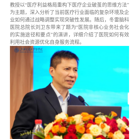
教授以
“
医疗利益格局重构下医疗企业破茧的思维方法
”
为主题，深入分析了当前医疗行业面临的复杂环境及企
业如何通过战略调整实现突破性发展。随后，冬雷脑科
医院总院长刘卫东带来了题为
“
医院非核心业务社会化
的实施途径和要点
”
的演讲，详细介绍了医院如何有效
利用社会资源优化自身服务流程。