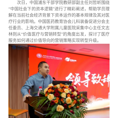
次日，中国浦东干部学院教研部副主任刘哲昕围绕
“
中国社会下的资本逻辑
”
进行了精彩阐述，帮助学员理
解在当前社会经济背景下资本运作的基本规律及其对医
疗行业的影响。中国医药教育协会儿科装备促进分会主
任委员
、
上海交通大学附属儿童医院采集中心主任文志
林则从
“
价值医疗与营销转型
”
的角度出发，探讨了医疗
服务如何通过价值导向的营销策略实现转型升级。