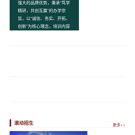
强大的品牌优势，秉承“笃学
精研，共创互赢”的办学宗
旨，以“诚信、务实、开拓、
创新”为核心理念，培训内容
涵盖正畸、种植、根管、牙
周、义齿修复、微创拔牙、
美学修复在内的口腔专业技
能提升研修班，并打造包括
口腔门诊管理、医患沟通、
股权激励等在的口腔门诊经
营管理研修班，以高质量系
统化的培训体系和多层次的
培训知识，紧密结合临床的
理论和实践，为口腔从业人
员打造与职业生涯全面配套
的提升体系，提高医疗质
滚动招生
更多>>
量，建设口腔医生成长的一