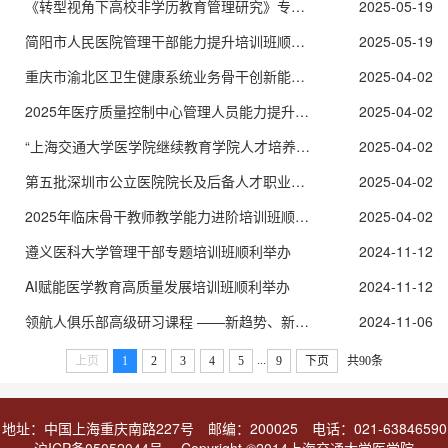
《转型视角下高校非学历教育管理研究》专著入选中国成人教育协会特别推介书目
2025-05-19
简阳市人民医院管理干部能力提升培训班顺利举办
2025-05-19
重庆市渝北区卫生健康系统业务骨干创新能力提升研修班顺利开班
2025-04-02
2025年医疗质量控制中心管理人员能力提升项目（第一期）顺利举办
2025-04-02
“上海交通大学医学院继续教育学院人才培养基地”揭牌仪式在深圳举行
2025-04-02
第五批深圳市公立医院院长及后备人才职业化培训顺利开班
2025-04-02
2025年临床骨干教师教学能力进阶培训班顺利举办
2025-04-02
遵义医科大学管理干部专题培训班顺利举办
2024-11-12
AI赋能医学教育高质量发展培训班顺利举办
2024-11-12
领航人俱乐部高级研习课程 ——新趋势、新模式、新动能圆满落幕
2024-11-06
...
上页
1
2
3
4
5
9
下页
共90条
地址：中国上海重庆南路227号 邮编：200025 电话：021-63846590