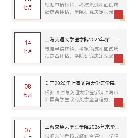
批来华留学生本科生入学录取公示
根据申请材料、考核笔试和面试成
七月
绩综合评估，学院研究决定拟录取
以下同学为上海交通大学医学院
2026级第三批来华留学生本科新
生。拟录取名单公示如下：MBBS
上海交通大学医学院2026年第二批
六年制专业：序号申请编...
14
来华留学生本科生入学录取公示
根据申请材料、考核笔试和面试成
七月
绩综合评估，学院研究决定拟录取
以下同学为上海交通大学医学院
2026级第二批来华留学生本科新
生。拟录取名单公示如下：临床医
关于2026年上海交通大学医学院上
学五年制专业：序号申...
08
海市外国留学生政府奖学金获奖名
根据《上海交通大学医学院上海市
七月
外国留学生政府奖学金管理办
单的公示
法》，经学生个人申请、专家评
审、上海交通大学医学院国际学生
工作领导小组审核，坚持公平、公
上海交通大学医学院2026年来华留
正的原则，共评出2026年...
07
学生研究生入学录取公示
根据入学考核成绩综合评估，学院