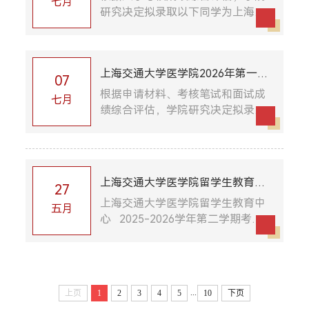
七月
研究决定拟录取以下同学为上海交
通大学医学院2026级来华留学生研
究生新生。拟录取名单公示如下：
序号申请编号姓名
上海交通大学医学院2026年第一批
1202510323TAN YUE
07
QIAN220251033...
来华留学生本科生入学录取公示
根据申请材料、考核笔试和面试成
七月
绩综合评估，学院研究决定拟录取
以下同学为上海交通大学医学院
2026级第一批来华留学生本科新
生。拟录取名单公示如下：临床医
学五年制专业：序号申...
上海交通大学医学院留学生教育中
27
心2025-2026学年第二学期考试安
上海交通大学医学院留学生教育中
五月
心 2025-2026学年第二学期考试
排
安排(请考生务必带好学生证)考试
时间课程名称班级人数考试教室
（浦东）6月9日 09：00-11：00
对外汉语（2）2025级五...
...
上页
1
2
3
4
5
10
下页