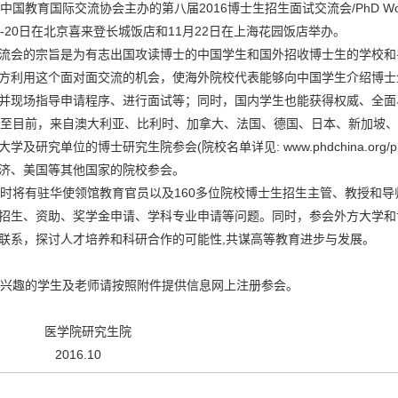
国教育国际交流协会主办的第八届2016博士生招生面试交流会/PhD Worksho
日-20日在北京喜来登长城饭店和11月22日在上海花园饭店举办。
流会的宗旨是为有志出国攻读博士的中国学生和国外招收博士生的学校和
方利用这个面对面交流的机会，使海外院校代表能够向中国学生介绍博士
并现场指导申请程序、进行面试等；同时，国内学生也能获得权威、全面
目前，来自澳大利亚、比利时、加拿大、法国、德国、日本、新加坡、荷
学及研究单位的博士研究生院参会(院校名单详见: www.phdchina.org/phd/engl
济、美国等其他国家的院校参会。
将有驻华使领馆教育官员以及160多位院校博士生招生主管、教授和导
招生、资助、奖学金申请、学科专业申请等问题。同时，参会外方大学和
联系，探讨人才培养和科研合作的可能性,共谋高等教育进步与发展。
趣的学生及老师请按照附件提供信息网上注册参会。
学院研究生院
016.10