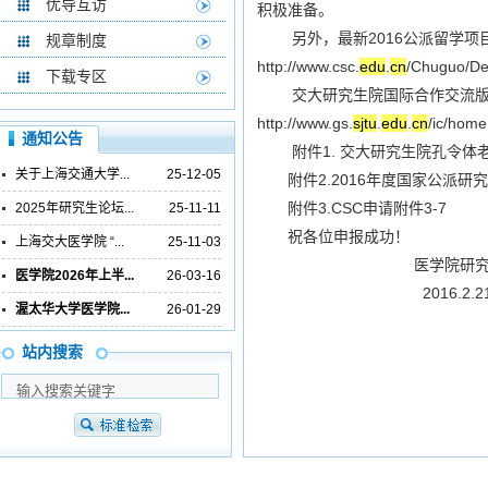
优导互访
积极准备。
另外，最新2016公派留学项
规章制度
http://www.csc.
edu
.
cn
/Chuguo/De
下载专区
交大研究生院国际合作交流版更
http://www.gs.
sjtu
.
edu
.
cn
/ic/home
通知公告
附件1. 交大研究生院孔令体老
关于上海交通大学...
25-12-05
附件2.2016年度国家公派研
附件3.CSC申请附件3-7
2025年研究生论坛...
25-11-11
祝各位申报成功！
上海交大医学院 “...
25-11-03
医学院研究生
医学院2026年上半...
26-03-16
2016.2.2
渥太华大学医学院...
26-01-29
站内搜索