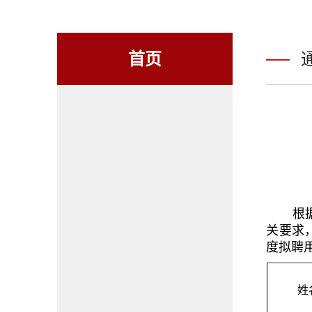
首页
根
关要求
度拟聘
姓