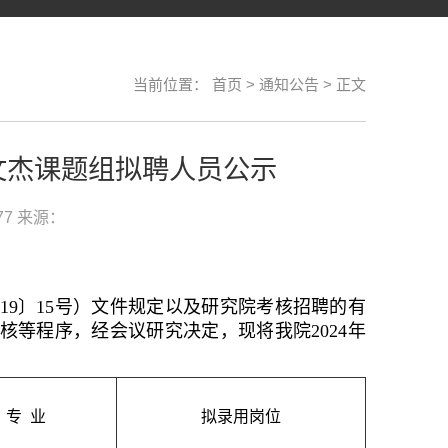
当前位置：
首页
>
通知公告
> 正文
文杰课题组拟聘人员公示
77
来源：
19
〕
15
号）文件规定以及研究院考核招聘的有
核等程序，经会议研究决定，现将我院
2024
年
专
业
拟录用岗位