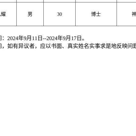
礼耀
男
30
博士
间：
2024
年
9
月
11
日
--2024
年
9
月
17
日。
间，如有异议者，应以书面、真实姓名实事求是地反映问