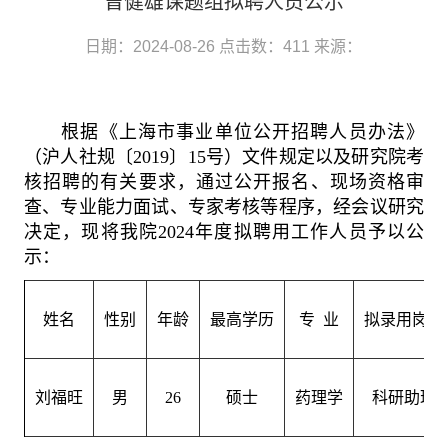
曾健雄课题组拟聘人员公示
日期：2024-08-26
点击数：
411
来源：
根据《上海市事业单位公开招聘人员办法》
（沪人社规〔
2019
〕
15
号）文件规定以及研究院考
核招聘的有关要求，通过公开报名、现场资格审
查、专业能力面试、专家考核等程序，经会议研究
决定，现将我院
2024
年度拟聘用工作人员予以公
示：
姓名
性别
年龄
最高学历
专
业
拟录用岗位
刘福旺
男
26
硕士
药理学
科研助理