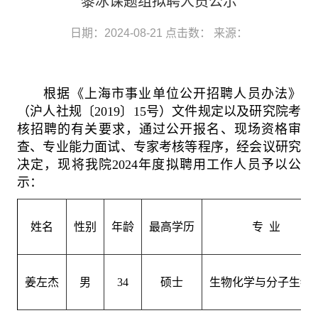
黎冰课题组拟聘人员公示
日期：2024-08-21
点击数：
来源：
根据《上海市事业单位公开招聘人员办法》
（沪人社规〔
2019
〕
15
号）文件规定以及研究院考
核招聘的有关要求，通过公开报名、现场资格审
查、专业能力面试、专家考核等程序，经会议研究
决定，现将我院
2024
年度拟聘用工作人员予以公
示：
姓名
性别
年龄
最高学历
专
业
姜左杰
男
34
硕士
生物化学与分子生物