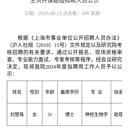
王洪升课题组拟聘人员公示
日期：2024-08-15
点击数：
446
来源：
根据《上海市事业单位公开招聘人员办法》
（沪人社规〔
2019
〕
15
号）文件规定以及研究院考
核招聘的有关要求，通过公开报名、现场资格审
查、专业能力面试、专家考核等程序，经会议研究
决定，现将我院
2024
年度拟聘用工作人员予以公
示：
姓名
性别
年龄
最高学历
专
业
拟录用
刘慧珠
女
31
博士
神经生物学
助理研