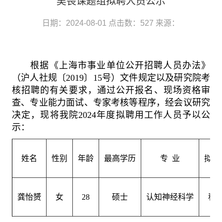
吴畏课题组拟聘人员公示
日期：2024-08-01
点击数：
527
来源：
根据《上海市事业单位公开招聘人员办法》
（沪人社规〔
2019
〕
15
号）文件规定以及研究院考
核招聘的有关要求，通过公开报名、现场资格审
查、专业能力面试、专家考核等程序，经会议研究
决定，现将我院
2024
年度拟聘用工作人员予以公
示：
姓名
性别
年龄
最高学历
专
业
拟录
龚怡赟
女
28
硕士
认知神经科学
科