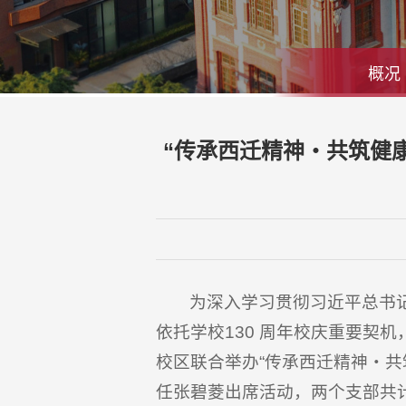
概况
“传承西迁精神・共筑健
为深入学习贯彻习近平总书
依托学校130 周年校庆重要契
校区联合举办“传承西迁精神・
任张碧菱出席活动，两个支部共计