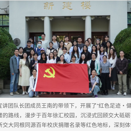
宣讲团队长团成员王南的带领下，开展了“红色足迹・健
楼的路线，漫步于百年徐汇校园，沉浸式回顾交大砥砺
所交大同根同源百年校庆捐赠名录等红色地标，深刻体