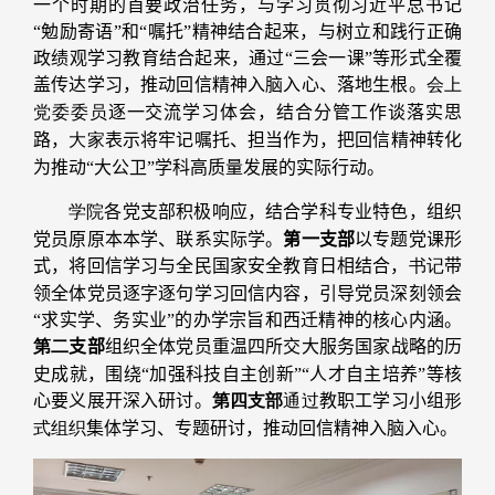
一个时期的首要政治任务，与学习贯彻习近平总书记
“勉励寄语”和“嘱托”精神结合起来，与树立和践行正确
政绩观学习教育结合起来，通过“三会一课”等形式全覆
盖传达学习，推动回信精神入脑入心、落地生根。
会上
党委委员
逐一交流学习体会，结合分管工作谈落实思
路，
大家
表示将牢记嘱托、担当作为，把回信精神转化
为推动“大公卫”学科高质量发展的实际行动。
学院
各党支部积极响应，结合学科专业特色，组织
党员原原本本学、联系实际学。
第一支部
以专题党课形
式，将回信学习与全民国家安全教育日相结合，
书记
带
领全体党员逐字逐句学习回信内容，引导党员深刻领会
“求实学、务实业”的办学宗旨和西迁精神的核心内涵。
第二
支部
组织全体党员重温四所交大服务国家战略的历
史成就，围绕“加强科技自主创新”“人才自主培养”等核
心要义展开深入研讨。
第四支部
通过
教职工学习小组
形
式组织
集体学习、专题研讨，推动回信精神入脑入心。