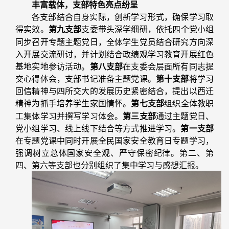
丰富载体，支部特色亮点纷呈
各支部结合自身实际，创新学习形式，确保学习取
得实效。
第九支部
支委带头深学细研，依托
四
个党小组
同步召开专题主题党日，全体学生党员结合研究方向深
入开展交流研讨，并计划结合政绩观学习教育开展红色
基地实地参访活动。
第八支部
在支委会层面所有同志提
交心得体会，支部书记准备主题党课。
第十支部
将学习
回信精神与四所交大的发展历史紧密结合，提出以西迁
精神为抓手培养学生家国情怀。
第七支部
组织
全体教职
工集体学习并撰写学习体会。
第三支部
通过主题党日、
党小组学习、线上线下结合等方式推进学习。
第一支部
在专题党课中同时开展全民国家安全教育日专题学习，
强调树立总体国家安全观、严守保密纪律。第二、第
四、第六等支部也分别组织了集中学习与感想汇报。