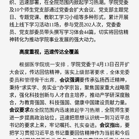
织、迅速部署，在全院范围内掀起学习热潮。学院党委
及10个师生党支部通过党委会扩大会议、党支部主题党
日、专题党课、教职工学习小组等多种形式，累计开展
线上线下学习活动11
场，参与党员202人次，党委委
员、党支部委员带头撰写学习体会44篇，切实将回信精
神转化为推动学院事业发展的强大动力。
高度重视，迅速传达全覆盖
根据医学院统一安排，
学院党委
于
4月13日召开
扩
大
会议，传达回信精神，
落实上级部署要求，全体党委
委员和管理骨干出席。
会议
强调
要传承弘扬西迁精神，
秉持“求实学、务实业”办学宗旨，聚焦国家重大战略需
求，强化科技创新与人才自主培养，推动产学研深度融
合，为教育强国、科技强国、健康中国建设贡献力量。
会议要求
在全院范围内迅速掀起学习热潮，
全院师生
要
进一步提高政治站位，迅速把思想认识统一到习近平总
书记的要求上来，牢记嘱托、
扎实奋进
。
会议
指出
，要
把学习贯彻习近平总书记重要回信精神作为当前和今后