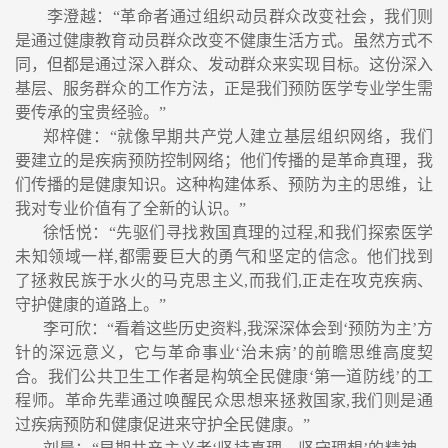
李澄越：
“
革命者通过组织动员群众改变社会，我们则
是通过健康教育动员群众改变不健康生活方式。虽然方式不
同，但都是通过深入群众、发动群众来实现目标。这份深入
基层、服务群众的工作方法，正是我们预防医学专业学生需
要传承的宝贵经验。
”
郑梓健
：
“
就像早期共产党人建立基层组织网络，我们
要建立的是疾病预防控制网络；他们传播的是革命真理，我
们传播的是健康知识。这种构建体系、预防为主的思维，让
我对专业价值有了全新的认识。
”
徐恬悦
：
“
先驱们寻找救国真理的过程
,
和我们探索医学
未知领域一样
,
都需要巨大的勇气和坚定的信念。他们找到
了拯救民族于水火的马克思主义
,
而我们
,
正走在攻克疾病、
守护健康的道路上。
”
李可欣
：
“
看着这些历史资料
,
我深深体会到
‘
预防为主
’
方
针的深远意义，它与革命事业
‘
治未病
’
的前瞻思维高度契
合。我们公共卫生工作者是构筑全民健康
‘
第一道防线
’
的工
程师。革命先辈通过唤醒民众思想来拯救国家
,
我们则是通
过疾病预防和健康促进来守护全民健康。
”