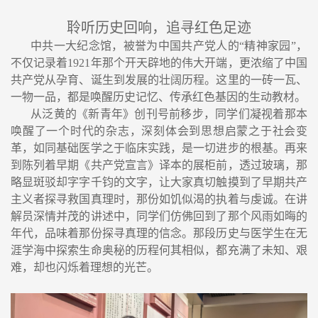
聆听历史回响，追寻红色足迹
中共一大纪念馆，被誉为中国共产党人的
“
精神家园
”
，
不仅记录着
1921
年那个开天辟地的伟大开端，更浓缩了中国
共产党从孕育、诞生到发展的壮阔历程。这里的一砖一瓦、
一物一品，都是唤醒历史记忆、传承红色基因的生动教材。
从泛黄的《新青年》创刊号前移步，同学们凝视着那本
唤醒了一个时代的杂志，深刻体会到思想启蒙之于社会变
革，如同基础医学之于临床实践，是一切进步的根基。再来
到陈列着早期《共产党宣言》译本的展柜前，透过玻璃，那
略显斑驳却字字千钧的文字，让大家真切触摸到了早期共产
主义者探寻救国真理时，那份如饥似渴的执着与虔诚。在讲
解员深情并茂的讲述中，同学们仿佛回到了那个风雨如晦的
年代，品味着那份探寻真理的信念。那段历史与医学生在无
涯学海中探索生命奥秘的历程何其相似，都充满了未知、艰
难，却也闪烁着理想的光芒。