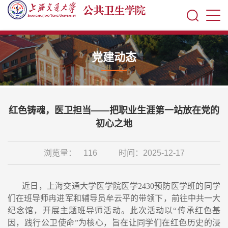
党建动态
红色铸魂，医卫担当——把职业生涯第一站放在党的
初心之地
浏览量：
116
时间：2025-12-17
近
日，上海交通大学医学院医学
2430
预防医学班的同学
们在班导师冉进军
和
辅导员牟云平的带领下，前往中共一大
纪念馆，开展主题班导师活动。此次活动以
“
传承红色基
因，践行公卫使命
”
为核心，旨在让同学们在红色历史的浸