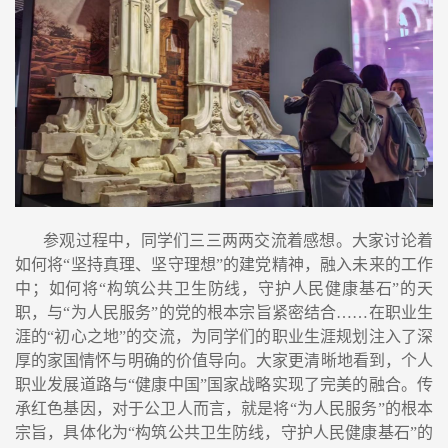
参观过程中，同学们三三两两交流着感想。大家讨论着
如何将
“
坚持真理、坚守理想
”
的建党精神，融入未来的工作
中；如何将
“
构筑公共卫生防线，守护人民健康基石
”
的天
职，与
“
为人民服务
”
的党的根本宗旨紧密结合
……
在职业生
涯的
“
初心之地
”
的交流，为同学们的职业生涯规划注入了深
厚的家国情怀与明确的价值导向。大家更清晰地看到，个人
职业发展道路与
“
健康中国
”
国家战略实现了完美的融合。传
承红色基因，对于公卫人而言，就是将
“
为人民服务
”
的根本
宗旨，具体化为
“
构筑公共卫生防线，守护人民健康基石
”
的