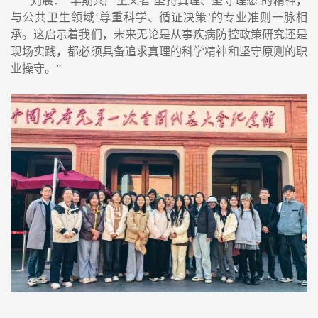
刘晨
：
“
早期共产主义者
‘
坚持真理、坚守理想
’
的精神，
与公共卫生领域
‘
尊重科学、循证决策
’
的专业准则一脉相
承。这启示着我们，未来无论是从事疾病防控政策研究还是
现场实践，都必须具备追求真理的科学精神和坚守原则的职
业操守。
”