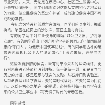
专业天职。未来，无论是在疾控中心、社区卫生服务中心，
还是在科研院所，同学们都将铭记这份从党的初心之地汲取
的力量，做全民健康的坚定守护者，成为建设健康中国不可
或缺的基石。
在纪念馆特设的纸质留言簿前，同学们俯身案前，郑重
执笔。笔墨在纸页上的沙沙声，更显庄重与真诚。
有的
同学写下对专业使命的理解
“
以公卫之盾，护万家
安康
”
，有的同学道
出了预防医学学子的共同志向
“
做国民健
康的
‘
守门人
’
，为健康中国筑牢防线
”
，有的同学用
古朴的箴
言
表达
着现代公卫人的坚定决心
“
上医治未病，吾辈当力
行
”
。
这些发自肺腑的留言，既有对革命先辈的深切缅怀，更
有对未来医者使命的深刻理解。每一笔每一划，都是青春与
历史的对话，都是理想与现实的交融。从石库门到实验室，
从革命真理到科学真理，变的是时代战场，不变的是为民初
心。这份在初心之地许下的承诺，必将指引每一位同学在未
来的公共卫生事业中书写无愧于时代的青春答卷。
同学感悟：