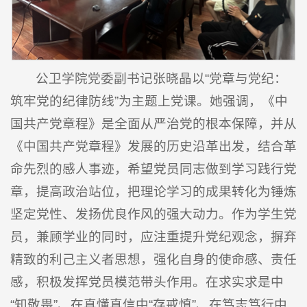
公卫学院党委副书记张晓晶以“党章与党纪：
筑牢党的纪律防线”为主题上党课。她强调，《中
国共产党章程》是全面从严治党的根本保障，并从
《中国共产党章程》发展的历史沿革出发，结合革
命先烈的感人事迹，希望党员同志做到学习践行党
章，提高政治站位，把理论学习的成果转化为锤炼
坚定党性、发扬优良作风的强大动力。作为学生党
员，兼顾学业的同时，应注重提升党纪观念，摒弃
精致的利己主义者思想，强化自身的使命感、责任
感，积极发挥党员模范带头作用。在求实求是中
“知敬畏”、在真懂真信中“存戒慎”、在笃志笃行中