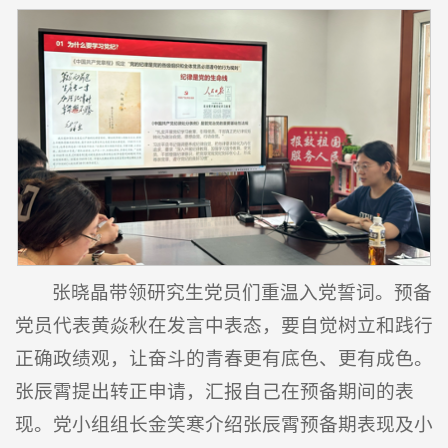
张晓晶带领研究生党员们重温入党誓词。预备
党员代表黄焱秋在发言中表态，要自觉树立和践行
正确政绩观，让奋斗的青春更有底色、更有成色。
张辰霄提出转正申请，汇报自己在预备期间的表
现。党小组组长金笑寒介绍张辰霄预备期表现及小