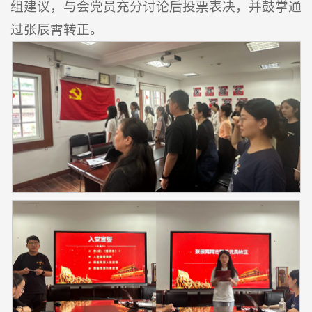
组建议，与会党员充分讨论后投票表决，并鼓掌通
过张辰霄转正。