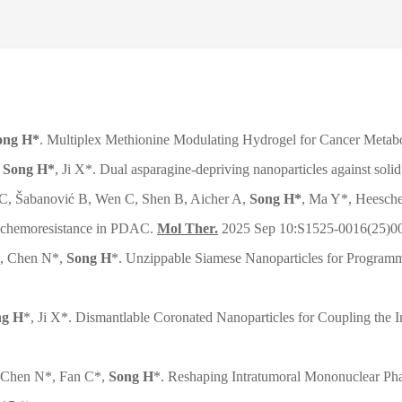
ong H*
. Multiplex Methionine Modulating Hydrogel for Cancer Metab
,
Song H*
, Ji X*. Dual asparagine-depriving nanoparticles against soli
 C, Šabanovi
ć
B, Wen C, Shen B, Aicher A,
Song H*
, Ma Y*, Heeschen
me chemoresistance in PDAC.
Mol Ther.
2025 Sep 10:S1525-0016(25)00
X, Chen N*,
Song H
*. Unzippable Siamese Nanoparticles for Progra
ng H
*, Ji X*. Dismantlable Coronated Nanoparticles for Coupling the
, Chen N*, Fan C*,
Song H
*. Reshaping Intratumoral Mononuclear P