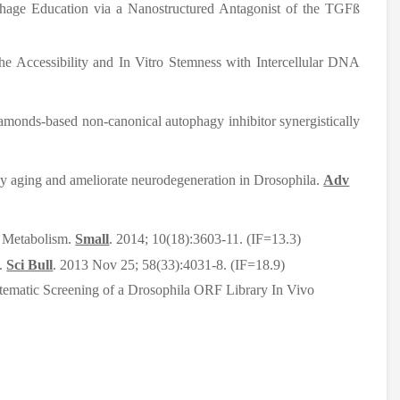
age Education via a Nanostructured Antagonist of the TGFß
 Accessibility and In Vitro Stemness with Intercellular DNA
monds-based non-canonical autophagy inhibitor synergistically
lay aging and ameliorate neurodegeneration in Drosophila.
Adv
d Metabolism.
Small
. 2014; 10(18):3603-11. (IF=13.3)
s.
Sci Bull
. 2013 Nov 25; 58(33):4031-8. (IF=18.9)
stematic Screening of a Drosophila ORF Library In Vivo