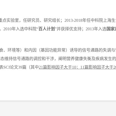
重点实验室，任研究员、研究组长；
2013-2018
年任中科院上海生
。
2010
年入选中科院
“
百人计划
”
并获择优支持；
2013
年入选
国家
食、环境等）和内因（基因功能异常）诱导的信号通路的失调与
稳态维持信号通路的调控和干涉，阐明营养健康失衡及疾病发生
SCI论文39篇（其中
21篇影响因子大于10；11篇影响因子大于2