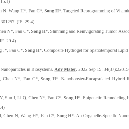
=15.1)
en N, Wang H*, Fan C*,
Song H
*.
Targeted Reprogramming of Vitami
2301257. (IF=29.4)
Chen N*, Fan C*,
Song H
*. Slimming and Reinvigorating Tumor-Associ
(IF=29.4)
g J*, Fan C*,
Song H
*.
Composite Hydrogel for Spatiotemporal Lipid 
 Nanoparticles in Biosystems.
Adv Mater
. 2022 Sep 15; 34(37):22015
M, Chen N*, Fan C*,
Song H
*. Nanobooster-Encapsulated Hybrid
 Y, Sun J, Li Q, Chen N*, Fan C*,
Song H
*. Epigenetic Remodeling H
.4)
 J, Chen N, Wang H*, Fan C*,
Song H
*. An Organelle-Specific Nano