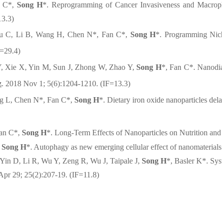
n C*,
Song H
*. Reprogramming of Cancer Invasiveness and Macroph
13.3)
iu C, Li B, Wang H, Chen N*, Fan C*,
Song H
*.
Programming Niche
F=29.4)
, Xie X, Yin M, Sun J, Zhong W, Zhao Y,
Song H
*, Fan C*. Nanodia
z
. 2018 Nov 1; 5(6):1204-1210. (IF=13.3)
g L, Chen N*, Fan C*,
Song H
*. Dietary iron oxide nanoparticles de
Fan C*,
Song H
*. Long-Term Effects of Nanoparticles on Nutrition an
,
Song H
*. Autophagy as new emerging cellular effect of nanomaterial
 Yin D, Li R, Wu Y, Zeng R, Wu J, Taipale J,
Song H
*, Basler K*. Sy
Apr 29; 25(2):207-19. (IF=11.8)