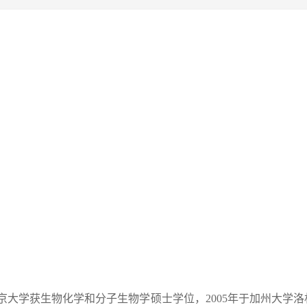
南京大学获生物化学和分子生物学硕士学位，2005年于加州大学洛杉