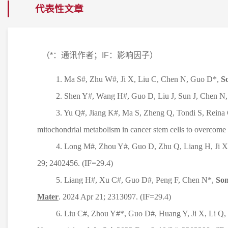
代表性文章
（
*
：通讯作者；
IF
：影响因子）
1. Ma S#, Zhu W#, Ji X, Liu C, Chen N, Guo D*,
S
2. Shen Y#, Wang H#, Guo D, Liu J, Sun J, Chen N
3. Yu Q#, Jiang K#, Ma S, Zheng Q, Tondi S, Reina
mitochondrial metabolism in cancer stem cells to overco
4. Long M#, Zhou Y#, Guo D, Zhu Q, Liang H, Ji 
29; 2402456. (IF=29.4)
5. Liang H#, Xu C#, Guo D#, Peng F, Chen N*,
So
Mater
. 2024 Apr 21; 2313097. (IF=29.4)
6. Liu C#, Zhou Y#*, Guo D#, Huang Y, Ji X, Li Q