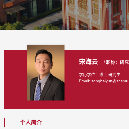
宋海云
/ 职称：研
学历学位：博士 研究生
Email: songhaiyun@shsmu
个人简介