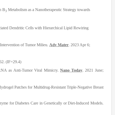
n B
Metabolism as a Nanotherapeutic Strategy towards
3
ated Dendritic Cells with Hierarchical Lipid Rewiring
Intervention of Tumor Milieu.
Adv Mater
. 2023 Apr 6;
62. (IF=29.4)
 RNA as Anti-Tumor Viral Mimicry.
Nano Today
. 2021 June;
ydrogel Patches for Multidrug-Resistant Triple-Negative Breast
zyme for Diabetes Care in Genetically or Diet-Induced Models.