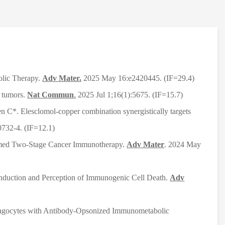
olic Therapy.
Adv Mater.
2025 May 16:e2420445. (IF=29.4)
d tumors.
Nat Commun
.
2025 Jul 1;16(1):5675. (IF=15.7)
 C*. Elesclomol-copper combination synergistically targets
732-4. (IF=12.1)
mmed Two-Stage Cancer Immunotherapy.
Adv Mater
. 2024 May
 Induction and Perception of Immunogenic Cell Death.
Adv
hagocytes with Antibody-Opsonized Immunometabolic