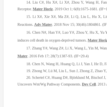
14. Liu C#, Hu X#, Li X#, Zhou Y, Wang H, Fa
Receptor.
Mater Horiz
. 2019 Oct 1; 6(8):1675-1681. (IF=
15. Li X#, Xie X#, Ma Z#, Li Q, Liu L, Hu X, L
Reactions.
Adv Mater
. 2018 Nov 15; 30(46):1804861. (I
16. Chen N#, Han Y#, Luo Y#, Zhou Y, Hu X, Yu Y
induces cell death in oxygen-deprived tumors.
Mater Hori
17. Zhang Y#, Wang Z#, Li X, Wang L, Yin M, Wan
Mater
. 2016 Feb 17; 28(7):1387-93. (IF=29.4)
18. Chen N, Wang H, Huang Q, Li J, Yan J, He D, 
19. Zhong W, Lü M, Liu L, Sun J, Zhong Z, Zhao Y
20. Schertel C#, Huang D#, Björklund M, Bischof J,
Uncovers Wnt/Wg Pathway Components.
Dev Cell
. 2013 