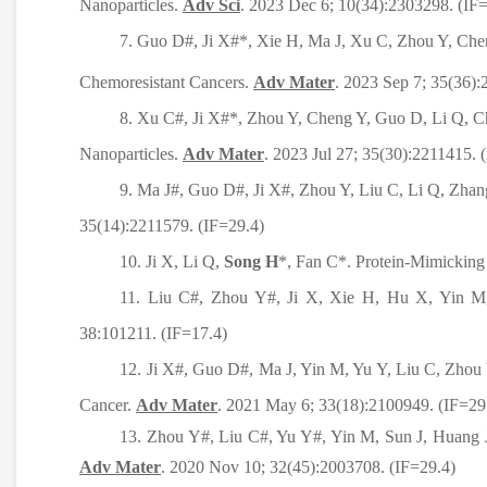
Nanoparticles.
Adv Sci
. 2023 Dec 6; 10(34):2303298. (IF
7. Guo D#, Ji X#*, Xie H, Ma J, Xu C, Zhou Y, Ch
Chemoresistant Cancers.
Adv Mater
. 2023 Sep 7; 35(36):
8. Xu C#, Ji X#*, Zhou Y, Cheng Y, Guo D, Li Q, 
Nanoparticles.
Adv Mater
. 2023 Jul 27; 35(30):2211415. 
9. Ma J#, Guo D#, Ji X#, Zhou Y, Liu C, Li Q, Zhan
35(14):2211579. (IF=29.4)
10. Ji X, Li Q,
Song H
*, Fan C*. Protein-Mimicking
11. Liu C#, Zhou Y#, Ji X, Xie H, Hu X, Yin 
38:101211. (IF=17.4)
12. Ji X#, Guo D#, Ma J, Yin M, Yu Y, Liu C, Zhou
Cancer.
Adv Mater
. 2021 May 6; 33(18):2100949. (IF=29
13. Zhou Y#, Liu C#, Yu Y#, Yin M, Sun J, Huang
Adv Mater
. 2020 Nov 10; 32(45):2003708. (IF=29.4)