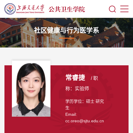
社区健康与行为医学系
常睿捷
/ 职
称：实验师
学历学位：硕士 研究
生
Email:
cc.oreo@sjtu.edu.cn