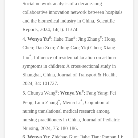
Social network analysis of a decade-long
collaborative innovation network between hospitals
and the biomedical industry in China, Scientific
Reports, 2024, 14(1): 11374.
#
#
#
4.
Wenya Yu
; Jiahe Tian
; Jing Zhang
; Hong
Chen; Dan Zcm; Zilong Cao; Yiqi Chen; Xiang
*
Liu
; Influence of residential location on asthma
symptoms in children: A cross-sectional study in
Shanghai, China, Journal of Transport & Health,
2024, 34: 101727.
#
#
5. Chunya Wang
;
Wenya Yu
; Fang Yang; Fei
*
*
Peng; Lulu Zhang
; Meina Li
; Cognition of
nursing translational medical research among
nursing practitioners in China, Journal of Pediatric
Nursing, 2024, 75: 180-186.
6.
Wenya Yu
; Zhichao Guo; Jiahe Tian; Panpan Li;