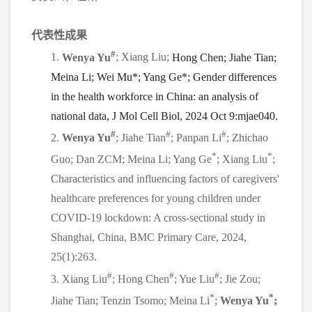
代表性成果
#
1.
Wenya Yu
; Xiang Liu;
Hong Chen; Jiahe Tian;
Meina Li; Wei Mu*; Yang Ge*; Gender differences
in the health workforce in China: an analysis of
national data, J Mol Cell Biol, 2024 Oct 9:mjae040.
#
#
#
2.
Wenya Yu
; Jiahe Tian
; Panpan Li
; Zhichao
*
*
Guo; Dan ZCM; Meina Li; Yang Ge
;
Xiang Liu
;
Characteristics and influencing factors of caregivers'
healthcare preferences for young children under
COVID-19 lockdown: A cross-sectional study in
Shanghai, China, BMC Primary Care, 2024,
25(1):263.
#
#
#
3. Xiang Liu
; Hong Chen
; Yue Liu
; Jie Zou;
*
*
Jiahe Tian; Tenzin Tsomo; Meina Li
;
Wenya Yu
;