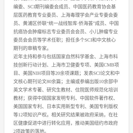
编委、
SCI
期刊编委会成员、中国医药教育协会基
层医药教育专业委员、上海毒理学会产业专委会委
员、黄浦区侨联“统一战线智库·侨海荟”成员、中国
抗癌协会肿瘤标志专业委员会会员、小儿肿瘤专业
委员会会员等学术任职；担任多个
SCI
和中文核心
期刊的审稿专家
。
近年主持和参与包括国家自然科学基金、上海市科
技创新行动计划、上海市卫健委专项、美国
CMB
项
目、美国
NIH
项目等
20
余项课题；发表
SCI
论文和中
文核心期刊论文
80
余篇；主编或参编出版
10
余部中
英文学术专著、研究生教材、住院医师规范化培训
教材；获得中国国家发明专利、中国软件著作权、
美国国家专利、日本实用新型专利、美国专利版权
等
12
项知识产权。相关研究结果被政府采纳，在社
区健康促进中进行转化应用，推动美国纽约市政府
2
项政策的落地。