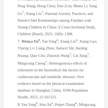
Peng Wang; Hong Chen; Dan Zcm; Meina Li; Yang
*
*
Ge
; Xiang Liu
; Parental Anxiety, Practices, and
Parent-Child Relationships among Families with
Young Children in China: A Cross-Sectional Study,
Children (Basel), 2023, 10(8): 1388.
#
#
#
7.
Wenya Yu
; Yan Yang
; Xiang Liu
; Xiang Gao;
Yipeng Lv; Liang Zhou; Jianwei Shi; Jiaoling
*
*
Huang; Qiao Chu; Zhaoxin Wang
; Lin Jiang
;
*
Mingwang Cheng
; Heterogeneous effects of
retirement on the biomedical risk factors for
cardiovascular and metabolic diseases: New
evidence based on the physical examination
database in Shanghai, China, SSM-Population
Health, 2023, 21:101333.
#
#
#
8. Yan Yang
; Hua Jin
; Peipei Zhang
; Mingwang