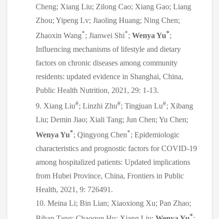
Cheng; Xiang Liu; Zilong Cao; Xiang Gao; Liang
Zhou; Yipeng Lv; Jiaoling Huang; Ning Chen;
*
*
*
Zhaoxin Wang
; Jianwei Shi
;
Wenya Yu
;
Influencing mechanisms of lifestyle and dietary
factors on chronic diseases among community
residents: updated evidence in Shanghai, China,
Public Health Nutrition, 2021, 29: 1-13.
#
#
#
9. Xiang Liu
; Linzhi Zhu
; Tingjuan Lu
; Xibang
Liu; Demin Jiao; Xiali Tang; Jun Chen; Yu Chen;
*
*
Wenya Yu
; Qingyong Chen
; Epidemiologic
characteristics and prognostic factors for COVID-19
among hospitalized patients: Updated implications
from Hubei Province, China, Frontiers in Public
Health, 2021, 9: 726491.
10. Meina Li; Bin Lian; Xiaoxiong Xu; Pan Zhao;
*
Bihan Tang; Chaoqun Hu; Xiang Liu;
Wenya Yu
;