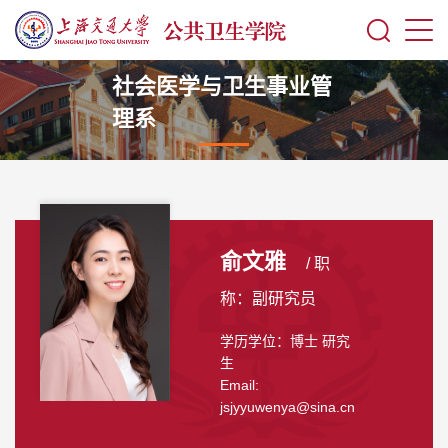
社会医学与卫生事业管
理系
俞文雅
/ 职
称：副研究员
学历学位：博士 研究
生
Email:
jsjyyuwenya@sina.cn