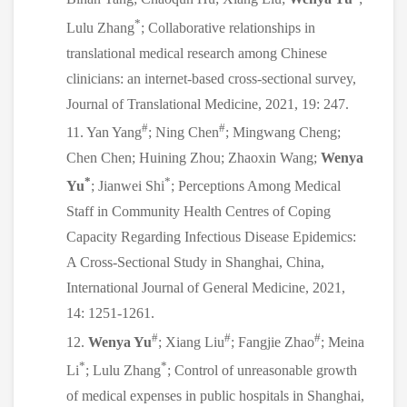
*
Lulu Zhang
; Collaborative relationships in
translational medical research among Chinese
clinicians: an internet-based cross-sectional survey,
Journal of Translational Medicine, 2021, 19: 247.
#
#
11. Yan Yang
; Ning Chen
; Mingwang Cheng;
Chen Chen; Huining Zhou; Zhaoxin Wang;
Wenya
*
*
Yu
; Jianwei Shi
; Perceptions Among Medical
Staff in Community Health Centres of Coping
Capacity Regarding Infectious Disease Epidemics:
A Cross-Sectional Study in Shanghai, China,
International Journal of General Medicine, 2021,
14: 1251-1261.
#
#
#
12.
Wenya Yu
; Xiang Liu
; Fangjie Zhao
; Meina
*
*
Li
; Lulu Zhang
; Control of unreasonable growth
of medical expenses in public hospitals in Shanghai,