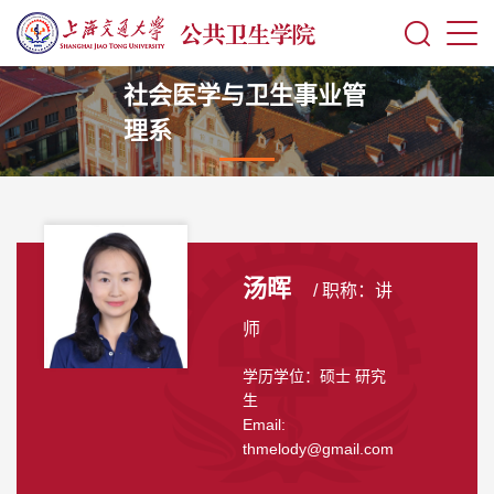
社会医学与卫生事业管
理系
汤晖
/ 职称：讲
师
学历学位：硕士 研究
生
Email:
thmelody@gmail.com