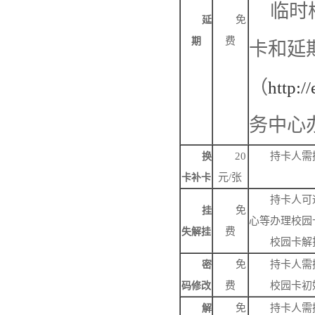
临时
免
延
费
期
卡和延
（
http:/
务中心
20
持卡人需
换
元/张
卡补卡
持卡人可
免
挂
心等办理校园
费
失解挂
校园卡解
免
持卡人需
密
费
校园卡初
码修改
免
持卡人需
解