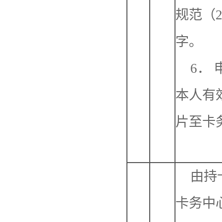
规范（2
字。
6．
本人有
片至卡
由持
卡务中