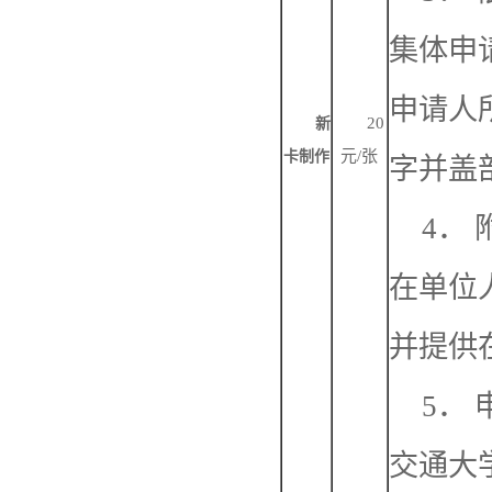
集体申
申请人
20
新
元/张
卡制作
字并盖
4．
在单位
并提供
5．
交通大