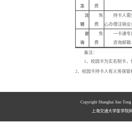
费
冻
免
持卡人需
注
费
心办理注销业
销
免
一卡通专
咨
费
咨询邮箱
询
备注：
1、校园卡为实名制卡
2、校园卡持卡人有义务保
Copyright Shanghai Jiao Tong
上海交通大学医学院网络信息