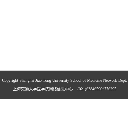
Copyright Shanghai Jiao Tong University School of Medicine Network Dept.
上海交通大学医学院网络信息中心 (021)63846590*776295