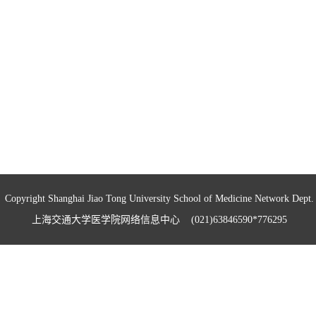
Copyright Shanghai Jiao Tong University School of Medicine Network Dept.
上海交通大学医学院网络信息中心 (021)63846590*776295