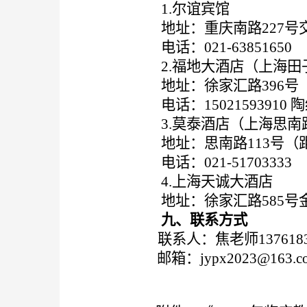
1
.
尔谊宾馆
地址：重庆南路
227
电话：
021-63851650
2
.
福地大酒店（上海田
地址：徐家汇路
396
电话：
15021593910
3
.
莫泰酒店（上海思南
地址：思南路
113号（
电话：
021-51703333
4
.
上海天诚大酒店
地址：徐家汇路
585号
九
、联系方式
联系人：
焦老师
13761
邮箱：
jypx202
3
@163.c