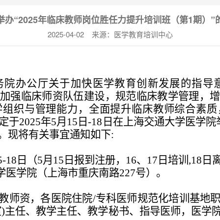
举办“2025年临床教师岗位胜任力提升培训班（第1期）”
2025-04-02 来源：医学教育培训中心
务院办公厅关于加快医学教育创新发展的指导
，
加强临床师资队伍建设，规范临床教学管理，
学组织
与
管理能力
，
全面提升临床教师综合素质
定
于
2025年5月15日-18
日在上海交通大学医学院
。现将有关事宜通
知如下
:
5-18
日（
5月15
日报到注册，
16
、
17
日培训
,18日
学医学院（上海市重庆南路
227号）
。
教师资，各
医院
住院
/专科医师规范化培训基地
室)主任、教学主任、教学秘书、指导医师，医学