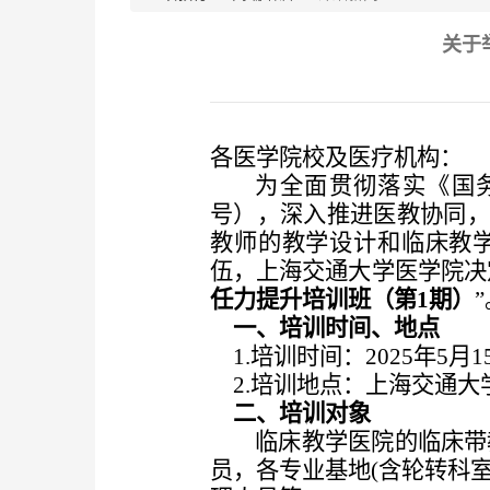
关于
各医学院校及医疗机构：
为全面贯彻落实《国
号），
深入推进医教协同
教师的教学设计和临床教
伍，
上海交通大学医学院
决
任力
提升
培训班
（
第
1期
）
”
一、
培训时间
、
地点
1
.
培训时间：
202
5
年
5
月
1
2
.
培训
地点
：
上海交通大
二、
培训对象
临床教学医院的临床带
员，各专业基地(含轮转科