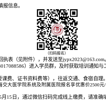
填报信息。
（扫码报名）
回执
表（见附件），
并发送
至
jypx202
3
@163.c
18017088586）进入学员群，及时获取培训通知
授课费、证书资料费等），往返交通、食宿自理
海
交大
医学院系统及附属医院报名享优惠价
2500
至5月15日，通过微信扫码完成线上缴费，请准确