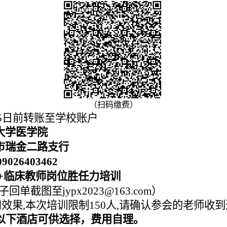
（
扫码缴费
）
5
日前转账至学校账户
大学医学院
市瑞金二路支行
09026403462
+临床教师
岗位
胜任力培训
子回单截图至
jypx202
3
@163.com）
和效果,本次培训限制
150
人
,请确认参会的老师收
以下酒店可供选择，费用自理。