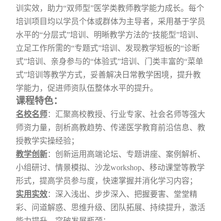
训实效，助力“双师型”医学类教师教学能力成长。每个
培训项目均以学员个体或群体为主导者，采用基于学员
水平的“分层式”培训、明晰教学方法的“技能型”培训、
立足工作所需的“专题式”培训、发现教学短板的“诊断
式”培训、亲身参与的“体验式”培训、门类丰富的“菜单
式”培训等教学方式，妥善解决日常教学困境，提升教
学能力，促进师资队伍整体水平的提升。
课程特色：
名校名师
：汇聚高校教授、行业专家、社会名师等强大
师资力量，剖析高教趋势、传递医学教育前沿信息、教
授教学实操经验；
教学创新
：创新运用
高端论坛、专题讲座、案例解析、
小组研讨、情景模拟、沙龙
workshop
、移动课堂等教学
形式，提高学员参与度，快速掌握并消化学习内容；
实用实效
：深入浅出、步步深入、把握要害、堂堂精
彩、问道解惑、思维升级、团队拓展、持续提升，激活
能力提升，突破发展瓶颈；