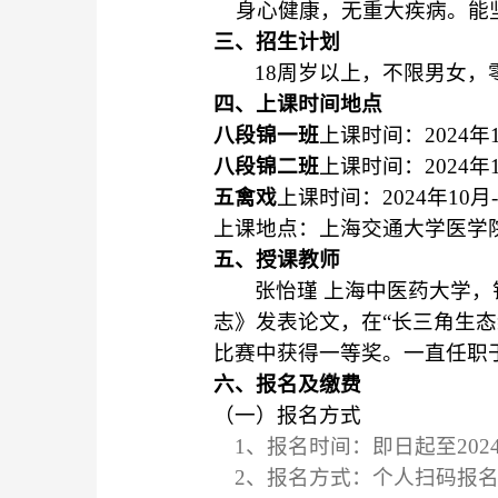
身心健康，无重大疾病。能
三、
招生计划
1
8周岁以上，不限男女，
四、
上课
时间
地点
八段锦一班
上课时间
：
2024年
八段锦二班
上课时间
：
2024年
五禽戏
上课时间
：
2024年10月
上课
地点
：
上海
交通大学医学
五、
授课教师
张怡瑾
上海中医药大学，
志》发表论文，在
“长三角生
比赛中获得一等奖。一直任职
六、
报名及缴费
（一）报名方式
1、
报名时间：即日起至
202
2、
报名方式
：个人扫码报