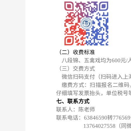
（
二
）收费标准
八段锦、五禽戏均为
6
00元
（
三）
交费方式
微信扫码支付（扫码进入上
缴费方式：
扫描
报名
二维码
仔细填写发票抬头，单位税号
七、
联系方式
联系人：陈老师
联系电话：
63846590转
776
56
9
13764027558（