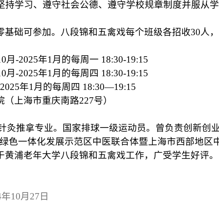
坚持学习、遵守社会公德、遵守学校规章制度并服从学
零
基础可参加
。
八段锦和五禽戏每个班级各招收
30人
10
月
-
2025年
1月的每周一 1
8:30
-
19:15
10月-2025年1月的每周四 18:30-19:15
-2025年1月的每周四 18:30—19:15
院
（上海市重庆南路
2
27号
）
针灸推拿专业。国家排球一级运动员。曾负责创新创
态绿色一体化发展示范区中医联合体暨上海市西部地区
于黄浦老年大学八段锦和五禽戏工作，广受学生好评。
4
年
10月27日
名