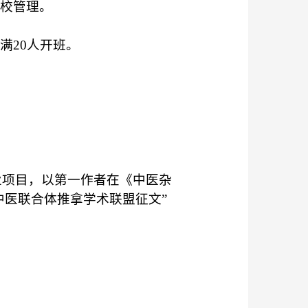
校管理
。
，
满
2
0人开班。
业项目，以第一作者在《中医杂
中医联合体推拿学术联盟征文”