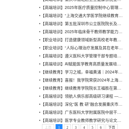
【高端培训】2025年医疗质量控制中心管理人员能力提升项目（第一期）顺利举办
【高端培训】“上海交通大学医学院继续教育学院人才培养基地”揭牌仪式在深圳举行
【高端培训】第五批深圳市公立医院院长及后备人才职业化培训顺利开班
【高端培训】2025年临床骨干教师教学能力进阶培训班顺利举办
【职业培训】打造健康领域新型高校老年教育品牌——王福胜院长代表医学院上海市高校老年大学专项工作研讨会上汇报
【职业培训】“人际心理治疗发展及其在老年人、青少年和肿瘤患者群体中的应用”培训班顺利举办
【高端培训】遵义医科大学管理干部专题培训班顺利举办
【高端培训】AI赋能医学教育高质量发展培训班顺利举办
【继续教育】学习之城，幸福黄浦｜2024年黄浦区全民终身学习活动周开幕
【继续教育】喜报！我学院荣获2024年上海市高校双元制职工继续教育优秀案例一等奖
【继续教育】继续教育学院院长王福胜在第十届中国远程与继续教育大会上作主题报告
【高端培训】领航人俱乐部高级研习课程 ——新趋势、新模式、新动能圆满落幕
【高端培训】深化“医 教 研”融合发展重庆市渝北区人民政府、上海交通大学医学院、上海交通大学重庆研究院签约授牌仪式隆重举行
【高端培训】广东医科大学附属医院中层干部第四期“强基提能”专题培训班顺利举办
【高端培训】医学专业教师教学研究与论文撰写发表专题培训班（第2期）顺利举办
上页
1
2
3
4
5
6
下页