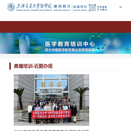
=
高端培训
-
近期办班