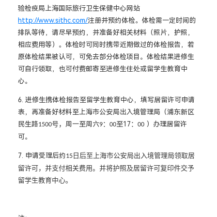
验检疫局上海国际旅行卫生保健中心网站
http://www.sithc.com/
注册并预约体检。体检需一定时间的
排队等待，请尽早预约，并准备好相关材料（照片，护照，
相应费用等）。体检时可同时携带近期做过的体检报告，若
原体检结果被认可，可免去部分体检项目。体检结果进修生
可自行领取，也可付费邮寄至进修生住处或留学生教育中
心。
6. 进修生携体检报告至留学生教育中心，填写居留许可申请
表，再准备好材料至上海市公安局出入境管理局（浦东新区
民生路
周一至周六
至17
）办理居留许
号，
：
：
1500
9
00
00
可。
7. 申请受理后约
日后至上海市公安局出入境管理局领取居
15
留许可，并支付相关费用。并将护照及居留许可复印件交予
留学生教育中心。