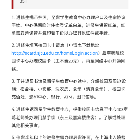
351
1. 进修生携带护照，至留学生教育中心办理户口及住宿协议
手续。中心保留临时住宿登记单白单，进修生保留红单，红
单需妥善保管并复印若干份以办理其他证件或手续。
2. 进修生填写校园卡申请表（申请表下载地址
http://ecard.sjtu.edu.cn/homeLogin.action
）后至我院校
园卡中心办理校园卡（工本费
元），再至网络中心开通网
20
络。
3. 于往返图书馆及留学生教育中心途中，介绍校园及周边设
施：宿舍楼，小卖部，洗衣房，食堂（清真食堂），校园卡
充值处，影印中心，银行，
，图书馆等。
ATM
4. 进修生返回留学生教育中心，提供校园卡信息至中心
室
103
葛老师处办理门禁手续（东三及嘉宾楼住客）。了解或处理
其他相关事宜。
5. 停留半年以上的进修生需办理居留许可，在上海出入境检