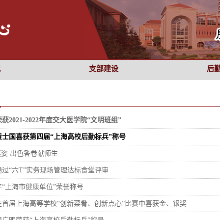
况
支部建设
后
2021-2022年度交大医学院“文明班组”
黄士国喜获第四届“上海高校后勤标兵”称号
英姿 出色答卷献师生
过“六T”实务现场管理达标食堂评审
4年“上海市健康单位”荣誉称号
在首届上海高等学校“创新菜肴、创新点心”比赛中喜获金、银奖