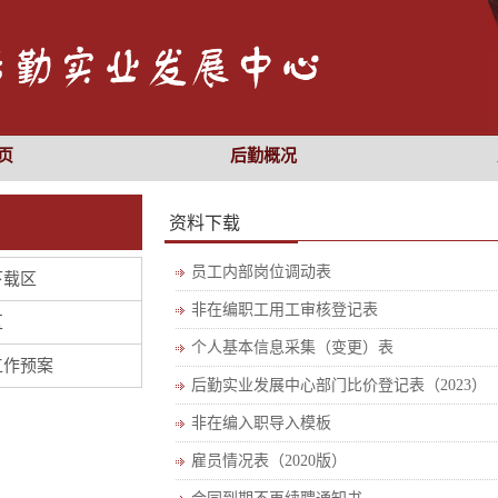
页
后勤概况
资料下载
员工内部岗位调动表
下载区
非在编职工用工审核登记表
区
个人基本信息采集（变更）表
工作预案
后勤实业发展中心部门比价登记表（2023）
非在编入职导入模板
雇员情况表（2020版）