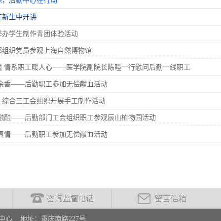
除，后勤中心在行动
在新生中开讲
举办学生制作青团体验活动
部组织党员参观上海自然博物馆
线 情系职工暖人心——医学院副院长陈睦一行慰问后勤一线职工
留余香——后勤职工参加无偿献血活动
、综合三工会组织开展手工制作活动
乐融融——后勤部门工会组织职工参观辰山植物园活动
递真情——后勤职工参加无偿献血活动
心 地址：重庆南路227号