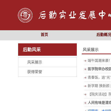
首页
后勤概
后勤风采
风采展示
端午国潮来袭
风采展示
医学院举办校园
获得荣誉
青春饭，追“光
新学期 换新颜
【院庆活动】
人间有味是清