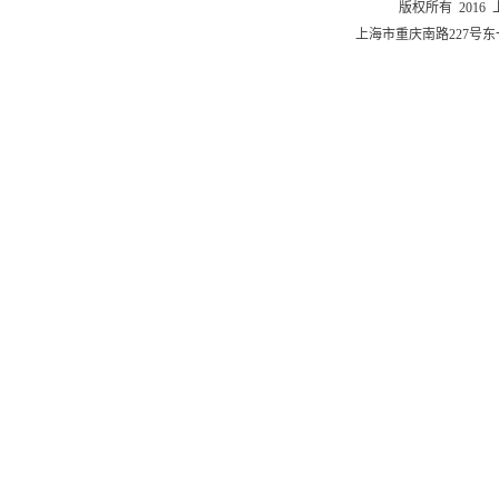
版权所有 201
上海市重庆南路227号东一舍