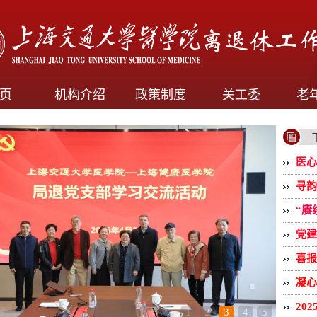
页
机构介绍
政策制度
关工委
老
医心
寻韵
“赓
党建
喜报
凝心
20
1
2
3
4
5