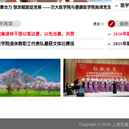
医学
聚合力 银发赋能促发展 ——交大医学院与健康医学院局退党支
部开展联学共...
院离退休干部以笔达意，以色当墨，共贺
2026
医学院退休教职工代表队屡获文体比赛佳
2025
Copyright © 201