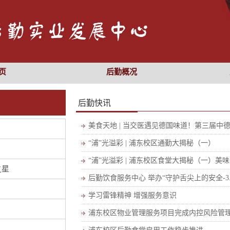
页
后勤概况
后勤快讯
美食天地 | 当交医遇见德国味道！第三届中
“浦”光溢彩 | 浦东校区通勤大揭秘（一）
“浦”光溢彩 | 浦东校区食堂大揭秘（一）美
之星
后勤饮食服务中心 举办“守护舌尖上的安全-3.
学习雷锋精神 增强服务意识
浦东校区物业管理服务项目完成内控风险管