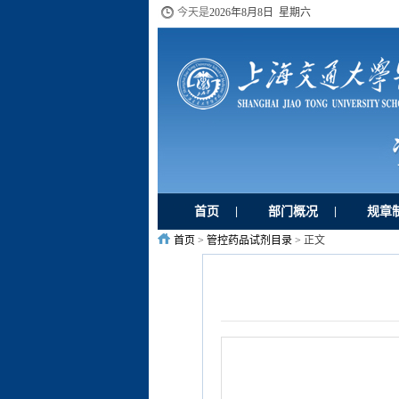
今天是
2026年8月8日 星期六
首页
部门概况
规章
|
|
首页
>
管控药品试剂目录
> 正文