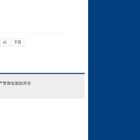
43
下页