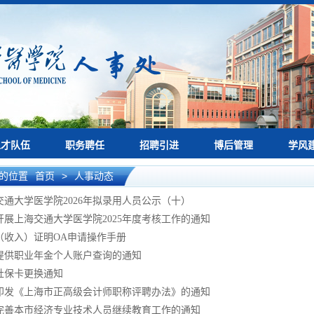
人才队伍
职务聘任
招聘引进
博后管理
学风
的位置
首页
>
人事动态
交通大学医学院2026年拟录用人员公示（十）
开展上海交通大学医学院2025年度考核工作的通知
（收入）证明OA申请操作手册
提供职业年金个人账户查询的通知
社保卡更换通知
印发《上海市正高级会计师职称评聘办法》的通知
完善本市经济专业技术人员继续教育工作的通知