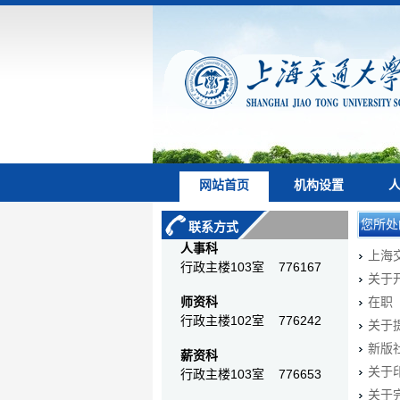
网站首页
机构设置
您所处
联系方式
人事科
上海
行政主楼103室 776167
关于
师资科
在职
行政主楼102室 776242
关于
新版
薪资科
关于
行政主楼103室 776653
关于