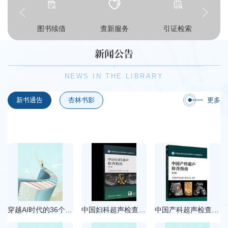
预约
图书续借
查新服务
引证检索
新闻公告
NEWS IN THE LIBRARY
新书通告
杏林书影
更多
穿越AI时代的36个思维工具
中国妇科超声检查指南. 第2版
中国产科超声检查指南. 第2版