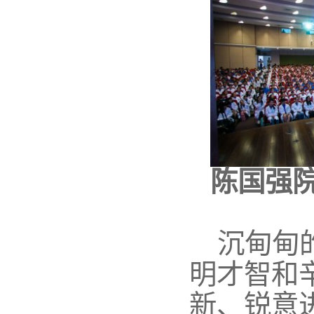
陈国强
沉甸甸
明才智和
新、锐意