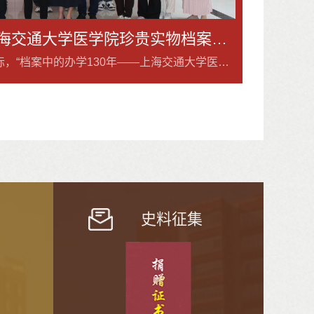
“档案中的办学130年——上海交通大学医学院珍贵实物档案主题展”举行
上海交通大
6月8日，在第19个国际档案日来临之际，“档案中的办学130年——上海交通大学医学院珍贵实物档案主题展”开展仪式在浦东新校区东6档案馆一楼大厅举行。医学院党委副书记、副院长吴正一，各职能部门、二级学院师生代表等出席。吴正一在开展仪式上致辞。他表示：档案是时代变革的见证者与推动者。回望医学院百卅来路，正是一代代交医人“博极医源、精勤不倦”的奋进缩影。我们站在建党105周年、“十五五”开局和办学130周年新起点...
史料征集