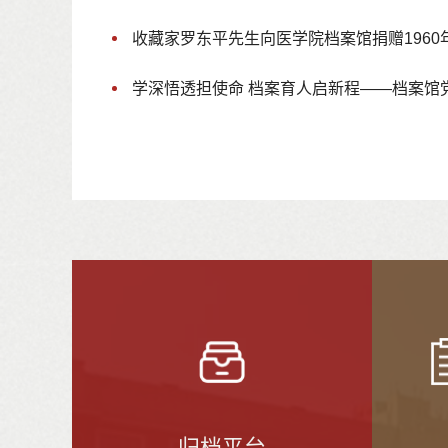
收藏家罗东平先生向医学院档案馆捐赠1960年代附属医院门诊挂号收据
二十届四中全会精神专题研讨会
档案馆党支部与后勤党支部联合开展主题党
学深悟透担使命 档案育人启新程——档案馆党支部召开学习二十届四中全会精神专题研
归档平台