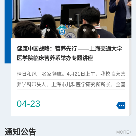
通大学
雅培研发中心的营养实践之行
喜
嘉
校临床营
春风化雨，研途渐深。4月14日，在班导师唐文
​2
长、全国
静、贾洁等老师的带领下，上海交通大学医学院
圆满
市营养学
2025级和2023级食品卫生与营养学专业全体同学
国营
04-22
01
浦东校区
走进雅培闵行研发中心，开展了营养实践之行的主
暨首
先行》的
题班导师活动。通过实地参访与交流，同学们走出
奖。
食品卫生与
课堂，深入了解营养行业的发展实践与应用场景。
生教
通知公告
MORE+