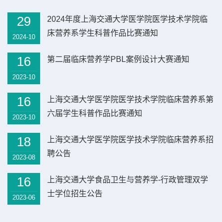
 蔡威教
抵达研发中心后，工作人员首先介绍了雅培的发展
生新
29
2024年度上海交通大学医学院医学技术学院临
绕国家层
历程与业务布局。作为一家创立于1888年的全球健
月欣
床营养系学生科普作品比赛通知
指出，营
2024-10
康医疗企业，雅培长期深耕医学营养、糖尿病管
级食
理、心血管...
证...
16
第二届临床营养学PBL案例设计大赛通知
2023-10
16
上海交通大学医学院医学技术学院临床营养系第
六届学生科普作品比赛通知
2023-10
18
上海交通大学医学院医学技术学院临床营养系招
聘公告
2023-08
16
上海交通大学食品卫生与营养学-行政管理双学
士学位招生公告
2023-06