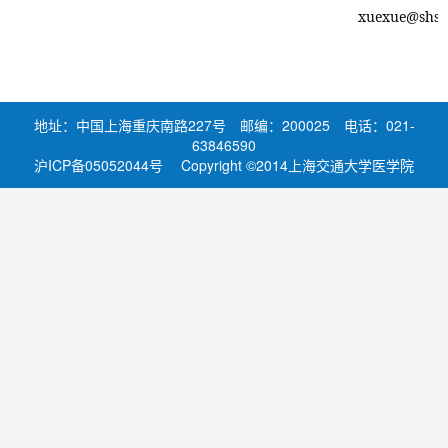
能力提升专题培训班...
共卫生事件，加
xuexue@shsm
强应急处置人才
的培养和师资队
伍建设，提升公
共卫生应急处置
地址：中国上海重庆南路227号 邮编：200025 电话：021-
能力和实战水
63846590
平，上海交通大
沪ICP备05052044号 Copyright ©2014上海交通大学医学院
学医学院将于
2025年度国家级继续医学教育项目“基于器
2023年7月6
官系统整合课程的PBL...
日-7月10日举
办“突发公共卫
生应急护理处置
学术论坛暨
2023年突发公
共卫生事件应急
处置护理师资培
《社区全科医生职业能力提升培训建设方
训班”【202...
案》先期试点项目——...