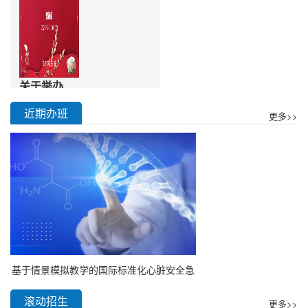
医学检验企业岗位专业化培训
关于举办
“2023年基于
近期办班
更多>>
器官系统整合
招生简章 各单
课程的PBL教
位、各位尊敬的
师发展培训”
老师：为进一步
的邀请函
深化高等医学教
科普进社区
（2023-15-
育改革，全面提
01-005 [国]）
高教学质量，培
养有灵魂的卓越
创新医学人才，
加强医学人才培
养教学师资力
基于情景模拟教学的国际标准化心脏安全急
量，切实提高临
救培训班（2023-15-0...
滚动招生
床教学能力、实
更多>>