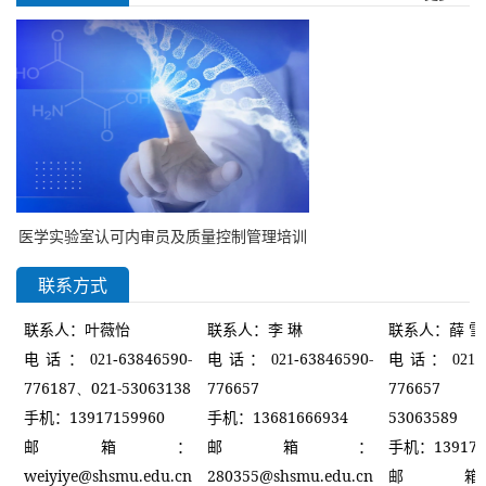
践教学能力和教
学评价能力，上
海交通大学医学
院将于2023年7
突发公共卫生
月5日-7月9日
应急护理处置
举办“2023年基
学术论坛暨
各相关单位：根
于器官系统整合
2023年突发
据《中华人民共
课程的PBL教师
基于以结果为导向的医学模拟师资培训
公共卫生事件
和国第十四个五
发展培训
医学实验室认可内审员及质量控制管理培训
（2023-15-01-028【国】...
应急处置护理
年规划和2035
（2023-15-01-
班
师资培训班
年远景目标纲
005 [国]）”。本
联系方式
要》提出的主要
次培训由医学院
目标之一即要加
教务处主办，医
叶薇怡
李 琳
薛 雪
联系人：
联系人：
联系人：
强突发公共事件
学院继续教育学
63846590-
63846590-
电话：
021-
电话：
021-
电话：
021-
应急处置能力，
院承办。授课专
776187、021-
53063138
776657
776657
提升国家安全治
家包括来自上海
13917159960
13681666934
53063589
手机：
手机：
理的效能。为了
交大医学院及附
139179
邮箱：
有效应对全球频
邮箱：
手机：
属...
关于举办2025年重点专科（学科）建设综合
weiyiye@shsmu.edu.cn
发的各类突发公
280355@shsmu.edu.cn
邮