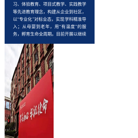
习、体验教育、项目式教学、实践教学
等先进教育理念
，
构建
从企业到社区，
以
“专业化”对标业态，实现学科精准导
入；从母婴到老年，用“有温度”的服
务，孵育生命全周期。目前开展以继续
CME
医学教育项目（
项目）培训，企
业类岗位专业化能力认证、校企合作专
项等医药健康从业人员专业化培训，社
区健康教育、医学健康科普等全民普识
化培训为主的
创新型智慧医学教育
培
训。