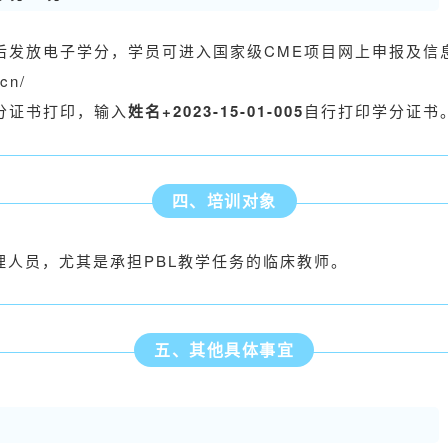
后发放电子学分，学员可进入国家级CME项目网上申报及信
cn/
分证书打印，输入
姓名+2023-15-01-005
自行打印学分证书
四、培训对象
理人员，尤其是承担PBL教学任务的临床教师。
五、其他具体事宜