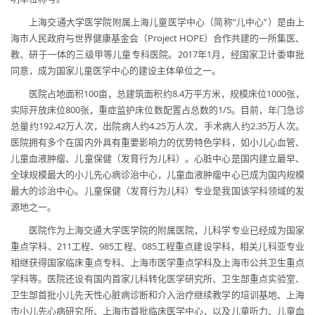
上海交通大学医学院附属上海儿童医学中心（简称“儿中心”）是由上
海市人民政府与世界健康基金会（Project HOPE）合作共建的一所集医、
教、研于一体的三级甲等儿童专科医院。2017年1月，经国家卫计委审批
同意，成为国家儿童医学中心的建设主体单位之一。
医院占地面积100亩，总建筑面积约8.4万平方米，规模床位1000张，
实际开放床位800张，重症监护床位数配置占总数的1/5。目前，年门急诊
总量约192.42万人次，出院病人约4.25万人次，手术病人约2.35万人次。
医院拥有多个在国内外具有重要影响力的优势特色学科，如小儿心血管、
儿童血液肿瘤、儿童保健（发育行为儿科）。心脏中心是国内建立最早、
全球规模最大的小儿先心病诊治中心，儿童血液肿瘤中心已成为国内规模
最大的诊治中心。儿童保健（发育行为儿科）专业是我国该学科领域的发
源地之一。
医院作为上海交通大学医学院的附属医院，儿科学专业已经成为国家
重点学科、211工程、985工程、085工程重点建设学科，相关儿科亚专业
相继获得国家临床重点专科、上海市医学重点学科及上海市公共卫生重点
学科等。医院还设有国内首家儿科转化医学研究所、卫生部重点实验室、
卫生部首批小儿先天性心脏病诊断和介入治疗继续教学的培训基地、上海
市小儿先心病研究所、上海市首批临床医学中心，以及儿童听力、儿童血