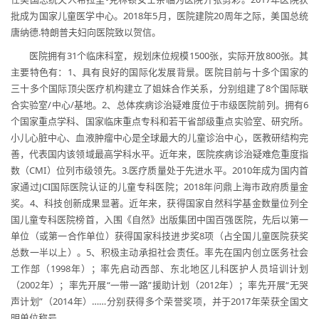
批成为国家儿童医学中心。2018年5月，医院建院20周年之际，美国总统
唐纳德.特朗普夫妇向医院致以贺信。
医院拥有31个临床科室，规划床位规模1500张，实际开放800张。其
主要特色有：1、具有良好的国际化发展背景。医院目前与十多个国家的
三十多个国际顶尖医疗机构建立了姐妹合作关系，分别组建了8个国际联
合实验室/中心/基地。2、总体疾病诊治疑难度位于市级医院前列。拥有6
个国家重点学科、国家临床重点专科和若干省部级重点实验室、研究所。
小儿心脏中心、血液肿瘤中心是全球最大的儿童诊治中心，医教研结构完
善，代表国内该领域最高学科水平。近年来，医院疾病诊治疑难危重度指
数（CMI）位列市级领先。3.医疗质量处于先进水平。2010年成为国内首
家通过JCI国际医院认证的儿童专科医院；2018年问鼎上海市政府质量金
奖。4、科技创新成果显著。近年来，获得国家自然科学基金数量位列全
国儿童专科医院榜首，入围《自然》出版集团中国百强医院，先后以第一
单位（或第一合作单位）获得国家科技进步奖8项（占全国儿童医院获奖
总数一半以上）。5、积极主动承担社会责任。率先在国内创立医务社会
工作部（1998年）；率先启动西部、东北地区儿科医护人员培训计划
（2002年）；率先开展“一带一路”援助计划（2012年）；率先开展“无哭
声计划”（2014年）……分别获得多个荣誉奖项，并于2017年荣获全国文
明单位称号。