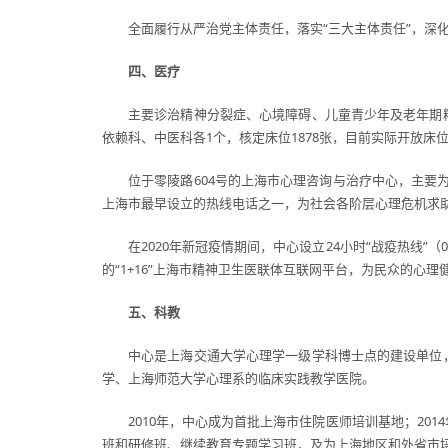
全面履行从严治党主体责任，落实“三大主体责任”，深
四、医疗
主要诊治精神分裂症、心境障碍、儿童青少年及老年期
依赖科、中医科各1个，核定床位1878张，目前实际开放床位2
位于零陵路604号的上海市心理咨询与治疗中心，主要为
上海市最早设立的热线电话之一，为社会各阶层心理危机求
在2020年新冠疫情期间，中心设立24小时“战疫热线”（
的“1+16”上海市精神卫生医联体互联网平台，为民众的心理
五、科教
中心是上海交通大学心理学一级学科博士点的建设单位
学、上海师范大学心理系的临床实践教学医院。
2010年，中心成为首批上海市住院医师培训基地；20
班和研修班、继续教育专题学习班，及为上海地区和外省市