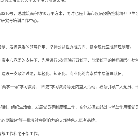
式成为上海交通大学医学院的附属医院。
路3210号，总建筑面积约10万平方米，同时也是上海市疾病预防控制精神卫
生研究与培训合作中心。
责制，发挥党委的领导作用，坚持公益性办院方向，健全现代医院管理制度。
申康中心党委的支持下，先后进行6次医院行政班子、党委班子的换届调整与增
，建设一支政治过硬，年轻化、知识化、专业化的高素质中层管理队伍。
“两学一做”学习教育、“四史”学习教育等党内重大活动，教育引导广大党员、干部
工作机制、组织生活会、发展党员等制度和工作，充分发挥支部战斗堡垒作用和
、“心灵驿站”等一批具社会影响力的支部特色志愿者品牌。
统战工作和老干部工作。