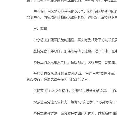
最全、领衔学科最多的精神卫生机构。2006年5月，中心正
中心徐汇院区地处宛平南路600号，闵行院区地处沪闵
培训中心、国家精神药物临床试验机构、WHO/上海精神卫
三、党建
中心切实加强医院党的建设，落实党委领导下的院长负
坚持党管干部原则，加强领导班子建设。近十年来，在
坚持正确选人用人导向。按照规定，实行中层干部换届
开展党的群众路线教育实践活动、“三严三实”专题教育、
初心使命，锤炼忠诚干净担当的政治品格。
贯彻落实“1+2”文件精神，完善和执行党支部设置、
增强基层党建的辐射力，培育“心境之家”、“心灵港湾”
坚持党建带群建，充分发挥群团组织优势，做好新时期