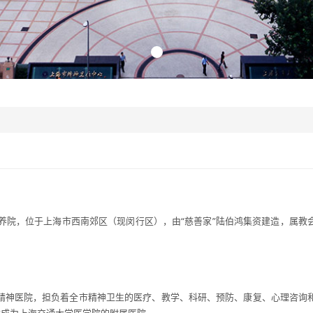
疗养院，位于上海市西南郊区（现闵行区），由“慈善家”陆伯鸿集资建造，属
精神医院，担负着全市精神卫生的医疗、教学、科研、预防、康复、心理咨询