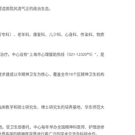
营造医院风清气正的政治生态。
亚专科）、老年科、康复科、儿少科、心身科、传染科、物质
心设有“上海市心理援助热线（021-12320*5）”，是
5年间逐步建成以市精神卫生为核心，覆盖全市16个区精神卫生机构
临床教学和硕士研究生、博士研究生的培养基地，华东师范大
训基地。受卫生部委托，中心每年举办全国精神科医师、护理进修
世界各国的精神医学界进行着广泛的学术交流及科研合作。