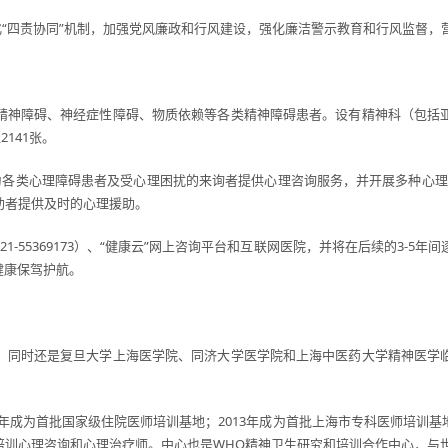
化“四责协同”机制，加强党风廉政和行风建设，强化廉洁警示教育和行风监督，
精神障碍、神经症性障碍、物质依赖等各类精神障碍患者。设有精神科（包括
141张。
各类心理障碍患者及受心理困扰的来询者提供心理咨询服务，并开展多种心理治疗。中
助者提供及时的心理援助。
021-55369173）、“健康云”网上咨询平台和互联网医院，并将在后续的3-
健康保驾护航。
，同时还是复旦大学上海医学院、同济大学医学院和上海中医药大学精神医学
14年成为首批国家级住院医师培训基地；2013年成为首批上海市专科医师培
培训心理咨询和心理治疗师。中心也是WHO精神卫生研究和培训合作中心，与