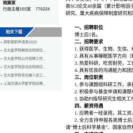
档案室
表
SCI论文
40
余篇（累计影响因
行政主楼103室 776224
研究、重大疾病保障制度研究和
一、招聘职位
相关下载
博士后
1名。
二、招聘要求
辞职离职申请表2025
1. 获得
医学、生物、生信、
交大医学院聘用合同岗位…
2. 具有从事睡眠医学方向
交大医学院公开招聘工作…
3. 热爱科研，吃苦耐劳，
交大医学院劳动合同岗位…
4.
具有优良的沟通能力和团
交大医学院非在编人员工…
三、岗位职责
上海交通大学医学院应聘…
1. 参与课题组科研工作，
2. 积极参与基金申请和课
3. 协助PI指导研究生相关工
四、薪资待遇
1. 应聘者一经录用，其
2.
全力支持申报各类
博士后
请“博士后科学基金”、国家自