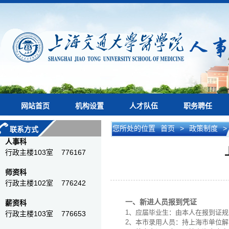
网站首页
机构设置
人才队伍
职务聘任
您所处的位置
首页
>
政策制度
>
联系方式
人事科
行政主楼103室 776167
师资科
行政主楼102室 776242
一、新进人员报到凭证
薪资科
1
、应届毕业生：由本人在报到证规
行政主楼103室 776653
2
、本市录用人员：持上海市单位解