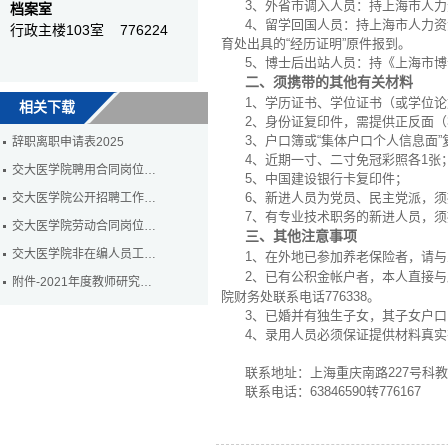
3
、外省市调入人员：持上海市人力
档案室
4
、留学回国人员：持上海市人力资
行政主楼103室 776224
育处出具的“经历证明”原件报到。
5
、博士后出站人员：持《上海市博
二、须携带的其他有关材料
1
、学历证书、学位证书（或学位论
相关下载
2
、身份证复印件，需提供正反面（
3
、户口簿或“集体户口个人信息面”
辞职离职申请表2025
4
、近期一寸、二寸免冠彩照各1张
交大医学院聘用合同岗位…
5
、中国建设银行卡复印件；
6
、新进人员为党员、民主党派，须
交大医学院公开招聘工作…
7
、有专业技术职务的新进人员，须
交大医学院劳动合同岗位…
三、其他注意事项
交大医学院非在编人员工…
1
、在外地已参加养老保险者，请与人
2
、已有公积金帐户者，本人直接与原单
附件-2021年度教师研究…
院财务处联系电话776338。
3
、已婚并有独生子女，其子女户口
4
、录用人员必须保证提供材料真实
联系地址：上海重庆南路227号科教
联系电话：63846590转
776167