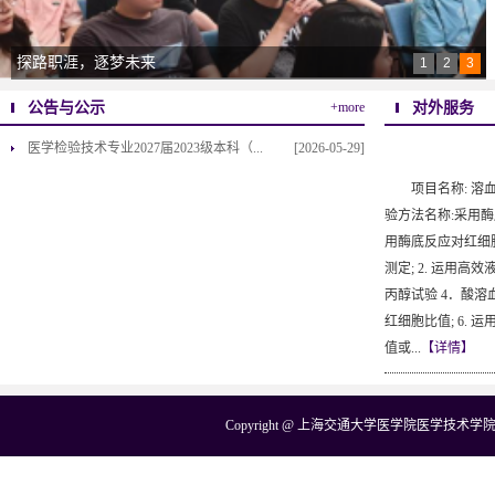
探路职涯，逐梦未来
1
2
3
公告与公示
对外服务
+more
医学检验技术专业2027届2023级本科（...
[2026-05-29]
项目名称: 溶
验方法名称:采用酶
用酶底反应对红细
测定; 2. 运用高
丙醇试验 4．酸溶
红细胞比值; 6.
值或...
【详情】
Copyright @ 上海交通大学医学院医学技术学院医